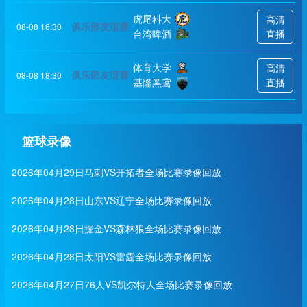
虎尾科大
高清
俱乐部友谊赛
08-08 16:30
台湾啤酒
直播
体育大学
高清
俱乐部友谊赛
08-08 18:30
基隆黑鸢
直播
篮球录像
2026年04月29日马刺VS开拓者全场比赛录像回放
2026年04月28日山东VS辽宁全场比赛录像回放
2026年04月28日掘金VS森林狼全场比赛录像回放
2026年04月28日太阳VS雷霆全场比赛录像回放
2026年04月27日76人VS凯尔特人全场比赛录像回放