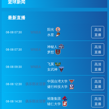
篮球新闻
最新直播
阳光
高清
WNBA
08-08 07:30
水星
直播
神秘人
高清
WNBA
08-08 07:30
梦想
直播
飞翼
高清
WNBA
08-08 09:30
女武神
直播
中国台湾大学
高清
俱乐部友谊赛
08-08 12:30
健行科技大学
直播
裕隆集团
高清
俱乐部友谊赛
08-08 14:30
辅仁大学
直播