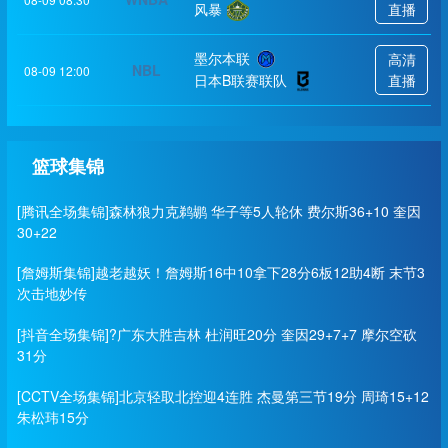
风暴
直播
墨尔本联
高清
NBL
08-09 12:00
日本B联赛联队
直播
篮球集锦
[腾讯全场集锦]森林狼力克鹈鹕 华子等5人轮休 费尔斯36+10 奎因
30+22
[詹姆斯集锦]越老越妖！詹姆斯16中10拿下28分6板12助4断 末节3
次击地妙传
[抖音全场集锦]?广东大胜吉林 杜润旺20分 奎因29+7+7 摩尔空砍
31分
[CCTV全场集锦]北京轻取北控迎4连胜 杰曼第三节19分 周琦15+12
朱松玮15分