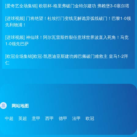
[爱奇艺全场集锦] 欧联杯-格里弗破门金特尔建功 弗赖堡3-0塞尔塔
[进球视频] 门将绝望！杜埃打门变线无解诡异弧线破门！巴黎1-0领
先利物浦！
[进球视频] 神仙球！阿尔瓦雷斯炸裂任意球世界波直入死角！马竞
1-0领先巴萨
[欧冠全场集锦]欧冠-凯恩迪亚斯建功姆巴佩破门难救主 皇马1-2拜
仁
网站地图
中超
英超
意甲
西甲
德甲
法甲
欧冠