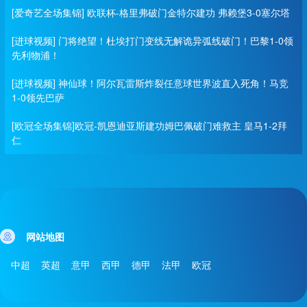
[爱奇艺全场集锦] 欧联杯-格里弗破门金特尔建功 弗赖堡3-0塞尔塔
[进球视频] 门将绝望！杜埃打门变线无解诡异弧线破门！巴黎1-0领
先利物浦！
[进球视频] 神仙球！阿尔瓦雷斯炸裂任意球世界波直入死角！马竞
1-0领先巴萨
[欧冠全场集锦]欧冠-凯恩迪亚斯建功姆巴佩破门难救主 皇马1-2拜
仁
网站地图
中超
英超
意甲
西甲
德甲
法甲
欧冠