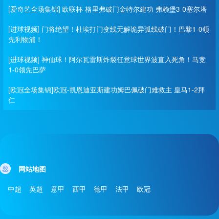
[爱奇艺全场集锦] 欧联杯-格里弗破门金特尔建功 弗赖堡3-0塞尔塔
[进球视频] 门将绝望！杜埃打门变线无解诡异弧线破门！巴黎1-0领
先利物浦！
[进球视频] 神仙球！阿尔瓦雷斯炸裂任意球世界波直入死角！马竞
1-0领先巴萨
[欧冠全场集锦]欧冠-凯恩迪亚斯建功姆巴佩破门难救主 皇马1-2拜
仁
网站地图
中超
英超
意甲
西甲
德甲
法甲
欧冠