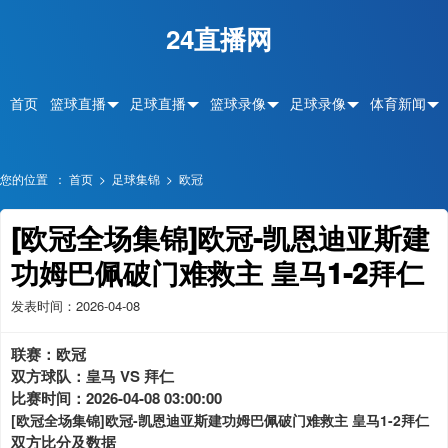
24直播网
首页
篮球直播
足球直播
篮球录像
足球录像
体育新闻
您的位置 ：
首页
>
足球集锦
>
欧冠
[欧冠全场集锦]欧冠-凯恩迪亚斯建
功姆巴佩破门难救主 皇马1-2拜仁
发表时间：2026-04-08
联赛：
欧冠
双方球队：
皇马 VS 拜仁
比赛时间：
2026-04-08 03:00:00
[欧冠全场集锦]欧冠-凯恩迪亚斯建功姆巴佩破门难救主 皇马1-2拜仁
双方比分及数据