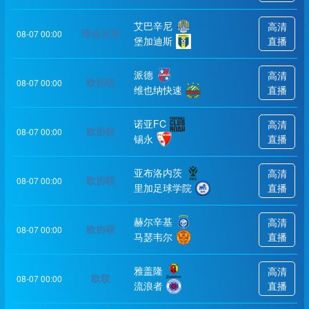
艾巴辛尼
高清
球会友谊
08-07 00:00
堡加迪斯
直播
派德
高清
欧协联
08-07 00:00
维也纳快速
直播
诺亚FC
高清
欧协联
08-07 00:00
锡永
直播
亚布洛内茨
高清
欧协联
08-07 00:00
里加足球学院
直播
赫尔辛基
高清
欧协联
08-07 00:00
马瑟韦尔
直播
雅盖隆
高清
欧联
08-07 00:00
流浪者
直播