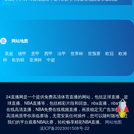
网站地图
英超
德甲
意甲
西甲
法甲
世界杯
世预赛
欧冠
欧洲
杯
欧协联
亚洲杯
中超
24直播网是一个提供免费高清体育直播的网站，包括足球直播、篮
球直播、NBA直播等，包括精彩片段和回放。nba直播，nba免费
在线高清直播，NBA免费在线视频直播，画质稳定无广告加载，4k
高清画质带你亲临赛场，无需安装任何插件，您可以随时随地通过
我们的平台观看NBA比赛，轻松畅享精彩NBA直播。
网站地图
滇ICP备2023001508号-22