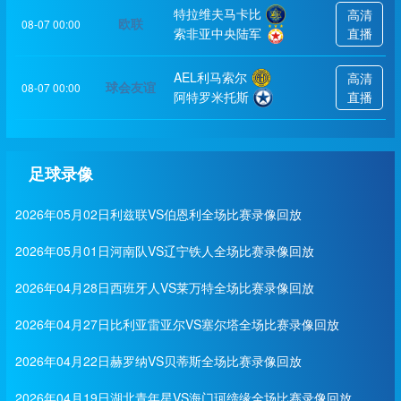
特拉维夫马卡比
高清
欧联
08-07 00:00
索非亚中央陆军
直播
AEL利马索尔
高清
球会友谊
08-07 00:00
阿特罗米托斯
直播
足球录像
2026年05月02日利兹联VS伯恩利全场比赛录像回放
2026年05月01日河南队VS辽宁铁人全场比赛录像回放
2026年04月28日西班牙人VS莱万特全场比赛录像回放
2026年04月27日比利亚雷亚尔VS塞尔塔全场比赛录像回放
2026年04月22日赫罗纳VS贝蒂斯全场比赛录像回放
2026年04月19日湖北青年星VS海门珂缔缘全场比赛录像回放