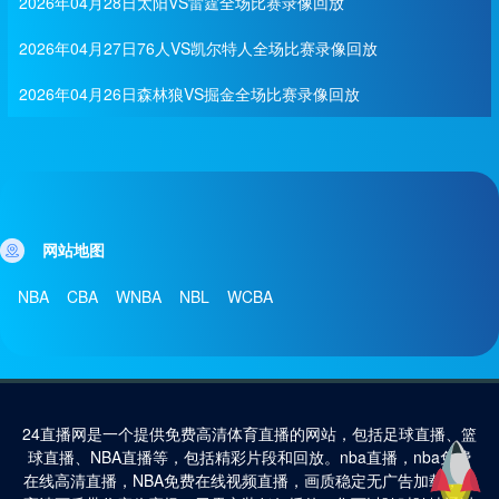
2026年04月28日太阳VS雷霆全场比赛录像回放
2026年04月27日76人VS凯尔特人全场比赛录像回放
2026年04月26日森林狼VS掘金全场比赛录像回放
网站地图
NBA
CBA
WNBA
NBL
WCBA
24直播网是一个提供免费高清体育直播的网站，包括足球直播、篮
球直播、NBA直播等，包括精彩片段和回放。nba直播，nba免费
在线高清直播，NBA免费在线视频直播，画质稳定无广告加载，4k